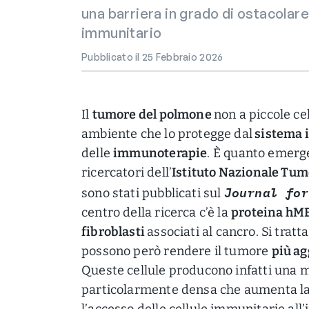
una barriera in grado di ostacolare
immunitario
Pubblicato il 25 Febbraio 2026
Il
tumore del polmone
non a piccole ce
ambiente che lo protegge dal
sistema 
delle
immunoterapie
. È quanto emerg
ricercatori dell’
Istituto Nazionale Tum
Journal for
sono stati pubblicati sul
centro della ricerca c’è la
proteina h
fibroblasti
associati al cancro. Si tratt
possono però rendere il tumore
più ag
Queste cellule producono infatti una m
particolarmente densa che aumenta la r
l’accesso delle cellule immunitarie all’