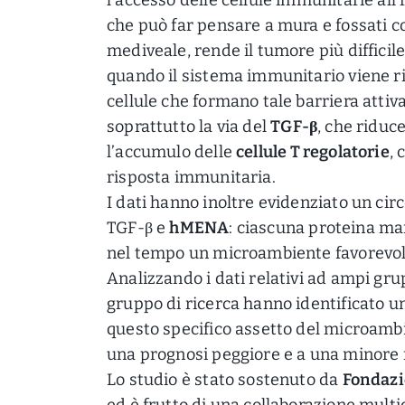
che può far pensare a mura e fossati co
mediveale, rende il tumore più difficil
quando il sistema immunitario viene ri
cellule che formano tale barriera attiv
soprattutto la via del
TGF-β
, che riduce
l’accumulo delle
cellule T regolatorie
, 
risposta immunitaria.
I dati hanno inoltre evidenziato un circ
TGF-β e
hMENA
: ciascuna proteina man
nel tempo un microambiente favorevol
Analizzando i dati relativi ad ampi grup
gruppo di ricerca hanno identificato u
questo specifico assetto del microamb
una prognosi peggiore e a una minore 
Lo studio è stato sostenuto da
Fondazi
ed è frutto di una collaborazione multi