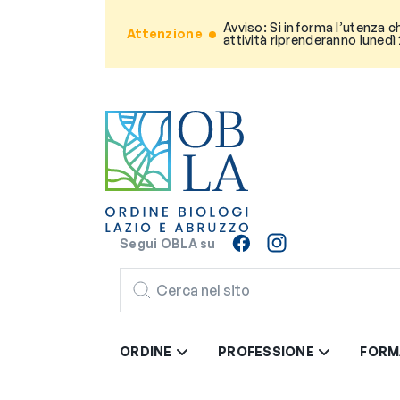
Avviso: Si informa l’utenza c
Attenzione
attività riprenderanno lunedì
Segui OBLA su
CERCA
ORDINE
PROFESSIONE
FORM