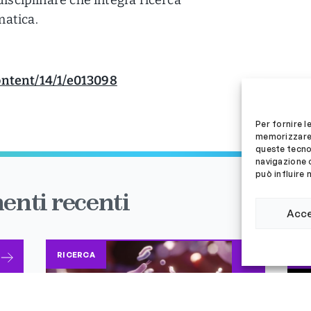
matica.
content/14/1/e013098
Per fornire l
memorizzare 
queste tecno
navigazione o
può influire 
enti recenti
Acc
RICERCA
RI