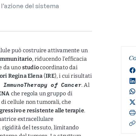
 l’azione del sistema
llule può costruire attivamente un
Co
immunitario
, riducendo l’efficacia
e da uno
studio
coordinato dai
ori Regina Elena
(
IRE
), i cui risultati
 ImmunoTherapy of Cancer
. Al
MENA
che regola un gruppo di
a di cellule non tumorali, che
gressivo e resistente alle terapie
.
atrice extracellulare
igidità del tessuto, limitando
interno del tumore. La struttura,