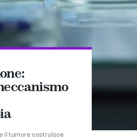
one:
 meccanismo
ia
he il tumore costruisce