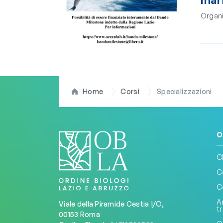
Organi
Home
Corsi
Specializzazioni
O
C
C
C
A
Viale della Piramide Cestia 1/C,
t
00153 Roma