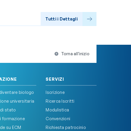
Tutti i Dettagli
Torna all'inizio
AZIONE
SERVIZI
iventare biologo
Iscrizione
one universitaria
Ricerca Iscritti
di stato
Modulistica
i formazione
Convenzioni
de su ECM
Richiesta patrocinio