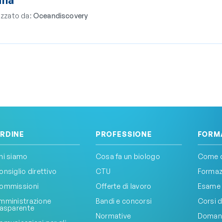
zzato da:
Oceandiscovery
RDINE
PROFESSIONE
FORM
hi siamo
Cosa fa un biologo
Come d
onsiglio direttivo
CTU
Formazi
ommissioni
Offerte di lavoro
Esame 
mministrazione
Bandi e concorsi
Corsi d
rasparente
Normative
Doman