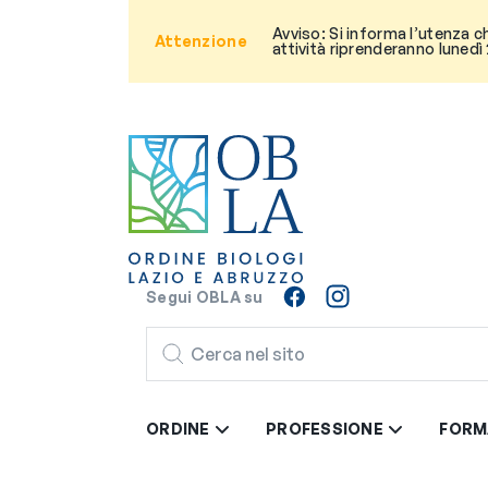
Avviso: Si informa l’utenza c
Attenzione
attività riprenderanno lunedì
Segui OBLA su
CERCA
ORDINE
PROFESSIONE
FORM