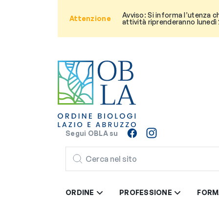
Avviso: Si informa l’utenza c
Attenzione
attività riprenderanno lunedì
Segui OBLA su
CERCA
ORDINE
PROFESSIONE
FORM