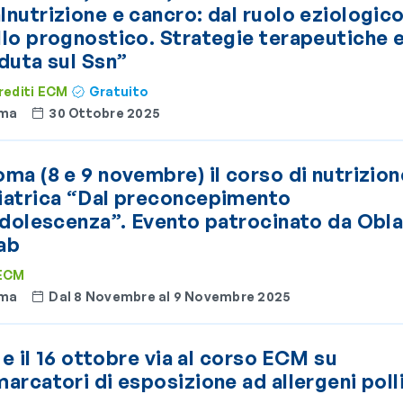
nutrizione e cancro: dal ruolo eziologico
llo prognostico. Strategie terapeutiche 
duta sul Ssn”
rediti ECM
Gratuito
ma
30 Ottobre 2025
ma (8 e 9 novembre) il corso di nutrizion
iatrica “Dal preconcepimento
adolescenza”. Evento patrocinato da Obl
ab
 ECM
ma
Dal 8 Novembre al 9 Novembre 2025
5 e il 16 ottobre via al corso ECM su
arcatori di esposizione ad allergeni polli