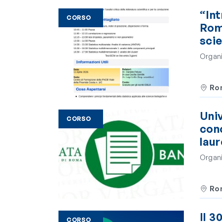
“Int
CORSO
Roma
sci
Organi
Ro
Univ
CORSO
con
lau
Organi
Ro
Il 3
CORSO