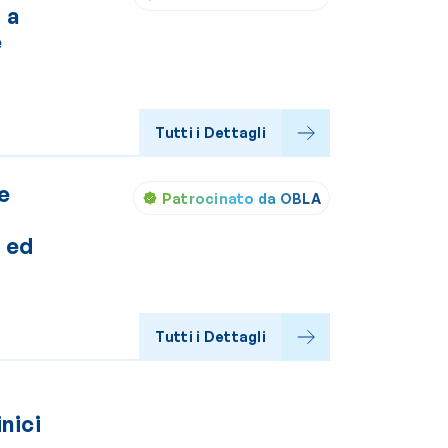
 a
e
Tutti i Dettagli
e
Patrocinato da OBLA
a ed
Tutti i Dettagli
nici