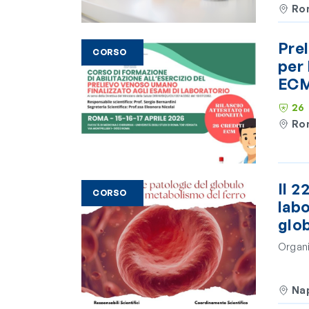
Ro
Prel
CORSO
per 
EC
26
Ro
Il 2
CORSO
labo
glo
Organi
Nap