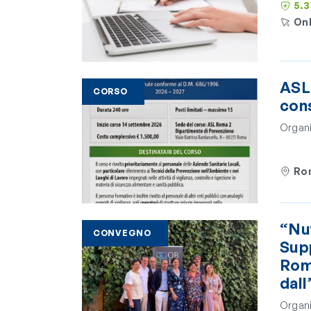
5.
Onl
ASL 
CORSO
con
Organi
Ro
“Nut
CONVEGNO
Sup
Rom
dal
Organi