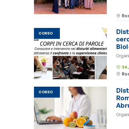
Ro
Dist
CORSO
cerc
Biol
Organi
34,
Ro
Dist
CORSO
Roma
Abr
Organi