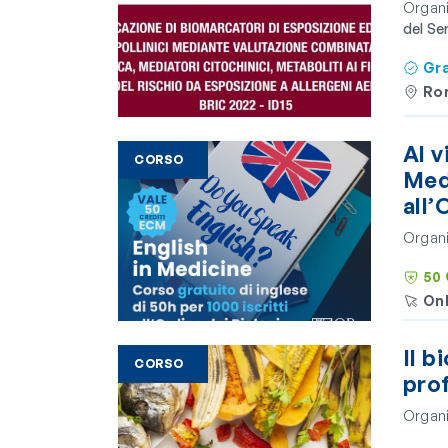
Organi
del Se
Gra
Ro
Al v
CORSO
Medi
all’
Organi
50 
Onl
Il b
CORSO
pro
Organi