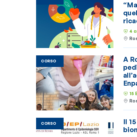
“Mal
que
rica
4 c
Ro
A Ro
CORSO
ped
all’
Enp
15
Ro
Il 1
CORSO
biom