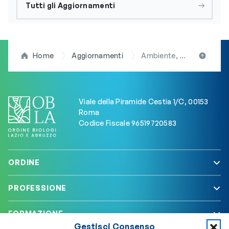
Tutti gli Aggiornamenti
Home
Aggiornamenti
Ambiente, biodiversità e One Health: nasce l’alleanza tra Città Metropolitana di Roma e Ordine dei Biologi di Lazio e Abruzzo
Viale della Piramide Cestia 1/C, 00153
Roma
Codice Fiscale 96519720583
ORDINE
PROFESSIONE
FORMAZIONE
Gestisci Consenso