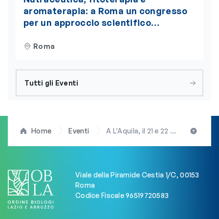
aromaterapia: a Roma un congresso
per un approccio scientifico
integrato alla nutrizione
Roma
Tutti gli Eventi
Home
Eventi
A L’Aquila, il 21 e 22 novembre, la terza edizione del meeting “On cutting edge advancements in our fight against cancer science as a symbol of resilience of a town and a community”
Viale della Piramide Cestia 1/C, 00153
Roma
Codice Fiscale 96519720583