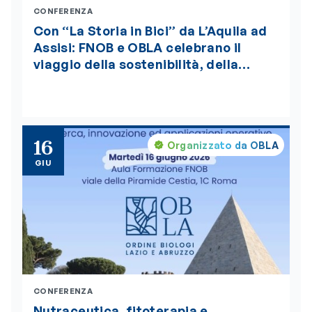
CONFERENZA
Con “La Storia in Bici” da L’Aquila ad
Assisi: FNOB e OBLA celebrano il
viaggio della sostenibilità, della
bellezza e della salute globale “One
Health”, insignito della medaglia
d’oro del Presidente della Repubblica
16
Organizzato da OBLA
GIU
CONFERENZA
Nutraceutica, fitoterapia e