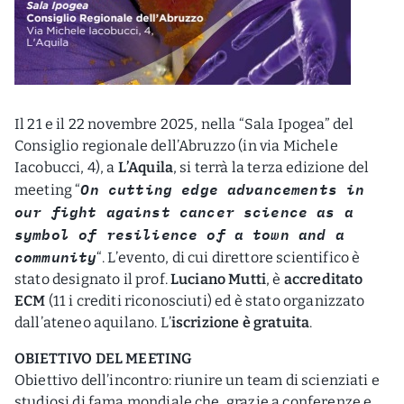
Il 21 e il 22 novembre 2025, nella “Sala Ipogea” del
Consiglio regionale dell’Abruzzo (in via Michele
Iacobucci, 4), a
L’Aquila
, si terrà la terza edizione del
On cutting edge advancements in
meeting “
our fight against cancer science as a
symbol of resilience of a town and a
community
“. L’evento, di cui direttore scientifico è
stato designato il prof.
Luciano Mutti
, è
accreditato
ECM
(11 i crediti riconosciuti) ed è stato organizzato
dall’ateneo aquilano. L’
iscrizione è gratuita
.
OBIETTIVO DEL MEETING
Obiettivo dell’incontro: riunire un team di scienziati e
studiosi di fama mondiale che, grazie a conferenze e