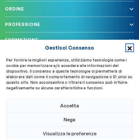
ORDINE
PROFESSIONE
FORMAZIONE
Gestisci Consenso
SERVIZI
Per fornire le migliori esperienze, utilizziamo tecnologie come i
cookie per memorizzare e/o accedere alle informazioni del
dispositivo. Il consenso a queste tecnologie ci permetterà di
elaborare dati come il comportamento di navigazione o ID unici su
Segui OBLA su
Accedi a My OBLA
questo sito. Non acconsentire o ritirare il consenso può influire
negativamente su alcune caratteristiche e funzioni.
Accedi alla PEC
Accetta
Nega
© 2024 Ordine Biologi Lazio e Abruzzo
Visualizza le preferenze
Privacy policy
Cookie policy