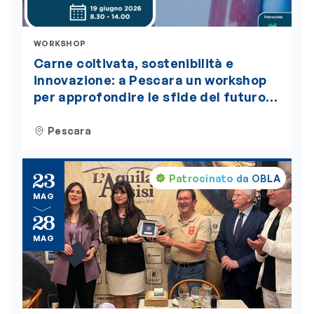
WORKSHOP
Carne coltivata, sostenibilità e
innovazione: a Pescara un workshop
per approfondire le sfide del futuro
alimentare. L’evento è accreditato
ECM
Pescara
23
Patrocinato da OBLA
MAG
28
MAG