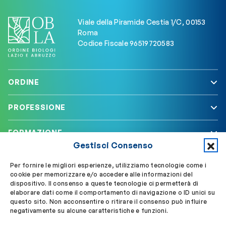
Viale della Piramide Cestia 1/C, 00153
Roma
Codice Fiscale 96519720583
ORDINE
PROFESSIONE
FORMAZIONE
Gestisci Consenso
SERVIZI
Per fornire le migliori esperienze, utilizziamo tecnologie come i
cookie per memorizzare e/o accedere alle informazioni del
dispositivo. Il consenso a queste tecnologie ci permetterà di
elaborare dati come il comportamento di navigazione o ID unici su
Segui OBLA su
Accedi a My OBLA
questo sito. Non acconsentire o ritirare il consenso può influire
negativamente su alcune caratteristiche e funzioni.
Accedi alla PEC