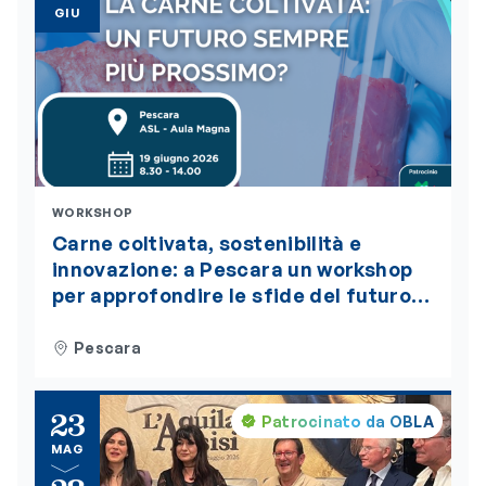
GIU
WORKSHOP
Carne coltivata, sostenibilità e
innovazione: a Pescara un workshop
per approfondire le sfide del futuro
alimentare. L’evento è accreditato
ECM
Pescara
23
Patrocinato da OBLA
MAG