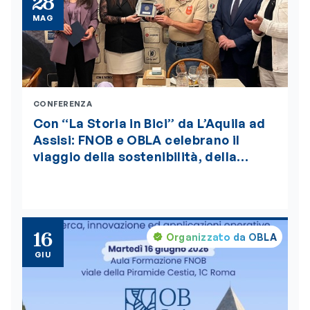
28
MAG
CONFERENZA
Con “La Storia in Bici” da L’Aquila ad
Assisi: FNOB e OBLA celebrano il
viaggio della sostenibilità, della
bellezza e della salute globale “One
Health”, insignito della medaglia
d’oro del Presidente della Repubblica
16
Organizzato da OBLA
GIU