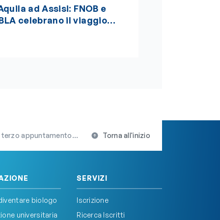
’Aquila ad Assisi: FNOB e
BLA celebrano il viaggio
lla sostenibilità, della
llezza e della salute globale
One Health”, insignito della
edaglia d’oro del Presidente
ella Repubblica
i Adattamento Climatico di Roma Capitale
Torna all'inizio
AZIONE
SERVIZI
iventare biologo
Iscrizione
one universitaria
Ricerca Iscritti