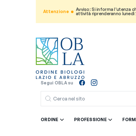
Avviso: Si informa l’utenza c
Attenzione
attività riprenderanno lunedì
Segui OBLA su
CERCA
ORDINE
PROFESSIONE
FORM