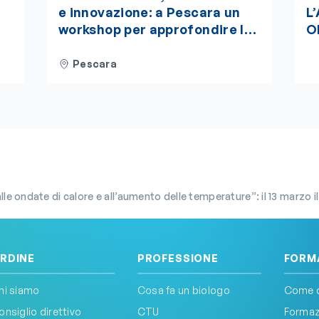
e innovazione: a Pescara un
L
workshop per approfondire le
O
sfide del futuro alimentare.
de
te
L’evento è accreditato ECM
be
Pescara
“
m
d
calore e all’aumento delle temperature”: il 13 marzo il terzo appuntamento della consultazione pubblica della Strategia d
RDINE
PROFESSIONE
FORM
hi siamo
Cosa fa un biologo
Come d
onsiglio direttivo
CTU
Formazi