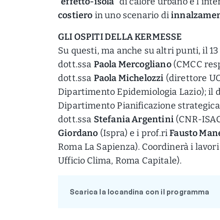
“
effetto-isola
” di calore urbano e l’inten
costiero
in uno scenario di
innalzame
GLI OSPITI DELLA KERMESSE
Su questi, ma anche su altri punti, il 
dott.ssa
Paola Mercogliano
(CMCC resp
dott.ssa
Paola Michelozzi
(direttore U
Dipartimento Epidemiologia Lazio); il 
Dipartimento Pianificazione strategica
dott.ssa
Stefania Argentini
(CNR-ISAC)
Giordano
(Ispra) e i prof.ri
Fausto Man
Roma La Sapienza). Coordinerà i lavori 
Ufficio Clima, Roma Capitale).
Scarica la locandina con il programma