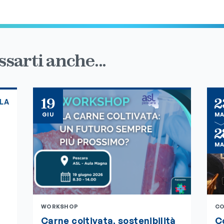
sarti anche...
19
2
BLA
GIU
M
2
M
WORKSHOP
CO
Carne coltivata, sostenibilità
Co