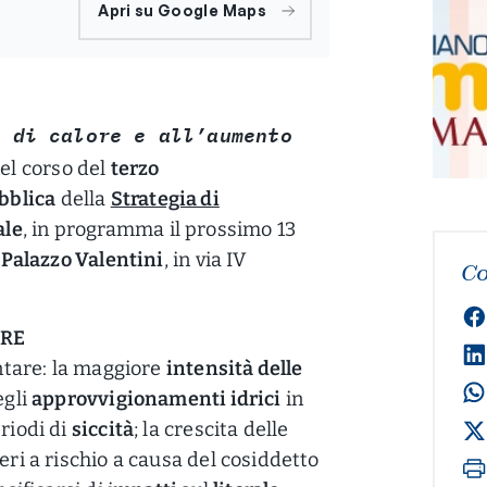
Apri su Google Maps
e di calore e all’aumento
nel corso del
terzo
bblica
della
Strategia di
ale
, in programma il prossimo 13
i
Palazzo Valentini
, in via IV
Co
ARE
ontare: la maggiore
intensità delle
egli
approvvigionamenti idrici
in
riodi di
siccità
; la crescita delle
eri a rischio a causa del cosiddetto