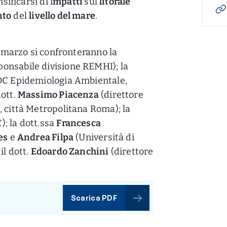
sificarsi di i
mpatti
sul
litorale
nto
del
livello del mare
.
13 marzo si confronteranno la
onsabile divisione REMHI); la
OC Epidemiologia Ambientale,
dott.
Massimo Piacenza
(direttore
, città Metropolitana Roma); la
; la dott.ssa
Francesca
es
e
Andrea Filpa
(Università di
il dott.
Edoardo Zanchini
(direttore
Scarica PDF