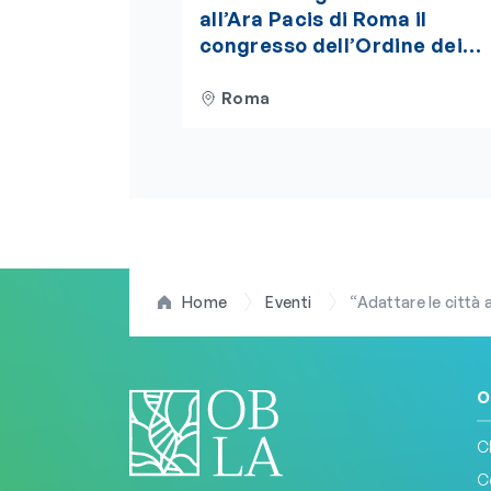
all’Ara Pacis di Roma il
congresso dell’Ordine dei
Biologi del Lazio e
dell’Abruzzo. Iscrizioni aper
Roma
Home
Eventi
“Adattare le città alle ondate di 
O
C
C