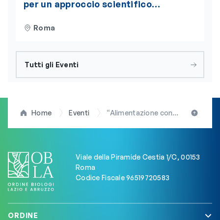
per un approccio scientifico
integrato alla nutrizione
Roma
Tutti gli Eventi
Home
Eventi
“Alimentazione consapevole, scelte sane per una vita migliore”: il 15 febbraio, a Latina, la “Giornata di informazione e sensibilizzazione” realizzata con il patrocinio dell’OBLA
Viale della Piramide Cestia 1/C, 00153
Roma
Codice Fiscale 96519720583
ORDINE