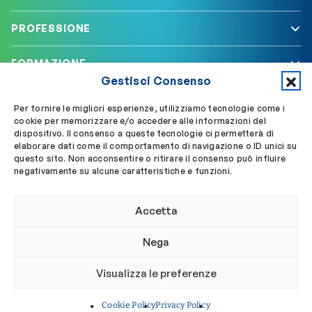
PROFESSIONE
FORMAZIONE
Gestisci Consenso
SERVIZI
Per fornire le migliori esperienze, utilizziamo tecnologie come i
cookie per memorizzare e/o accedere alle informazioni del
dispositivo. Il consenso a queste tecnologie ci permetterà di
elaborare dati come il comportamento di navigazione o ID unici su
Segui OBLA su
Accedi a My OBLA
questo sito. Non acconsentire o ritirare il consenso può influire
negativamente su alcune caratteristiche e funzioni.
Accedi alla PEC
Accetta
Nega
© 2024 Ordine Biologi Lazio e Abruzzo
Visualizza le preferenze
Privacy policy
Cookie policy
Cookie Policy
Privacy Policy