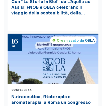
Con “La Storia in Bici” da L’Aquila ad
Assisi: FNOB e OBLA celebrano il
viaggio della sostenibilità, della
bellezza e della salute globale “One
Health”, insignito della medaglia
d’oro del Presidente della Repubblica
16
Organizzato da OBLA
GIU
CONFERENZA
Nutraceutica, fitoterapia e
aromaterapia: a Roma un congresso