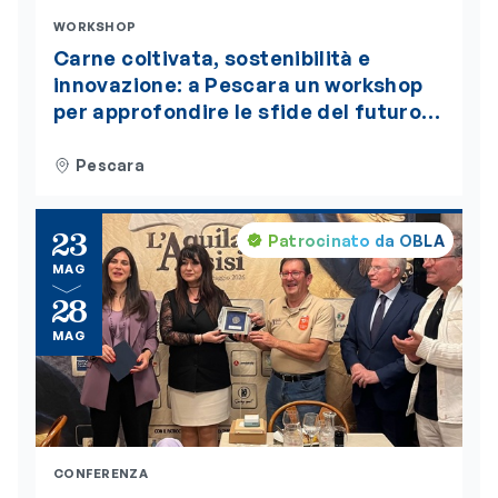
WORKSHOP
Carne coltivata, sostenibilità e
innovazione: a Pescara un workshop
per approfondire le sfide del futuro
alimentare. L’evento è accreditato
ECM
Pescara
23
Patrocinato da OBLA
MAG
28
MAG
CONFERENZA