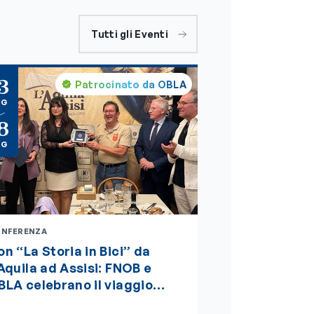
Tutti gli Eventi
3
Patrocinato da OBLA
AG
8
AG
NFERENZA
n “La Storia in Bici” da
’Aquila ad Assisi: FNOB e
BLA celebrano il viaggio
lla sostenibilità, della