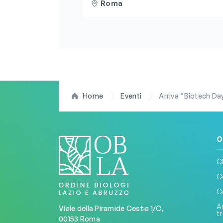
dell’Abruzzo. Iscrizioni aper
Roma
Home
Eventi
Arriva “Biotech Da
O
C
C
C
A
Viale della Piramide Cestia 1/C,
t
00153 Roma