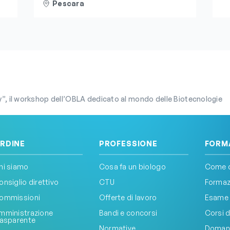
te
L’evento è accreditato ECM
be
Pescara
“
m
d
y”, il workshop dell’OBLA dedicato al mondo delle Biotecnologie
RDINE
PROFESSIONE
FORM
hi siamo
Cosa fa un biologo
Come d
onsiglio direttivo
CTU
Formazi
ommissioni
Offerte di lavoro
Esame 
mministrazione
Bandi e concorsi
Corsi d
rasparente
Normative
Doman