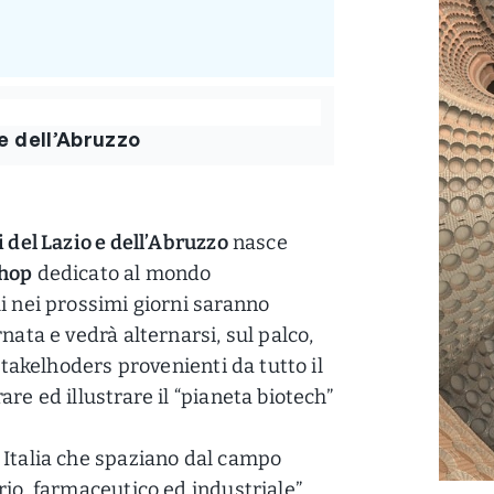
 e dell’Abruzzo
 del Lazio e dell’Abruzzo
nasce
hop
dedicato al mondo
ui nei prossimi giorni saranno
nata e vedrà alternarsi, sul palco,
 stakelhoders provenienti da tutto il
re ed illustrare il “pianeta biotech”
 Italia che spaziano dal campo
rio, farmaceutico ed industriale”