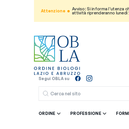
Avviso: Si informa l’utenza c
Attenzione
attività riprenderanno lunedì
Segui OBLA su
CERCA
ORDINE
PROFESSIONE
FORM