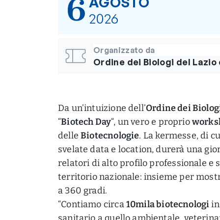
6
AGOSTO
2026
Organizzato da
Ordine dei Biologi del Lazio
Da un’intuizione dell’
Ordine dei Biologi
“
Biotech Day
“, un vero e proprio
works
delle
Biotecnologie
. La kermesse, di c
svelate data e location, durerà una gior
relatori di alto profilo professionale e
territorio nazionale: insieme per mostra
a 360 gradi.
“Contiamo circa
10mila biotecnologi
in
sanitario a quello ambientale, veterina