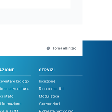
llezza e della salute globale
One Health”, insignito della
edaglia d’oro del Presidente
ella Repubblica
Torna all'inizio
AZIONE
SERVIZI
iventare biologo
Iscrizione
one universitaria
Ricerca Iscritti
di stato
Modulistica
i formazione
Convenzioni
de su ECM
Richiesta patrocinio