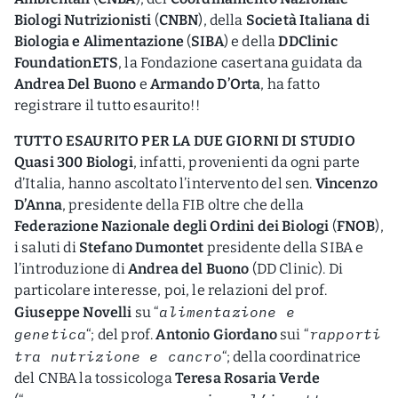
Biologi Nutrizionisti
(
CNBN
), della
Società Italiana di
Biologia e Alimentazione
(
SIBA
) e della
DDClinic
FoundationETS
, la Fondazione casertana guidata da
Andrea Del Buono
e
Armando D’Orta
, ha fatto
registrare il tutto esaurito!!
TUTTO ESAURITO PER LA DUE GIORNI DI STUDIO
Quasi 300 Biologi
, infatti, provenienti da ogni parte
d’Italia, hanno ascoltato l’intervento del sen.
Vincenzo
D’Anna
, presidente della FIB oltre che della
Federazione Nazionale degli Ordini dei Biologi
(
FNOB
),
i saluti di
Stefano Dumontet
presidente della SIBA e
l’introduzione di
Andrea del Buono
(DD Clinic). Di
particolare interesse, poi, le relazioni del prof.
alimentazione e
Giuseppe Novelli
su “
genetica
rapporti
“; del prof.
Antonio Giordano
sui “
tra nutrizione e cancro
“; della coordinatrice
del CNBA la tossicologa
Teresa Rosaria Verde