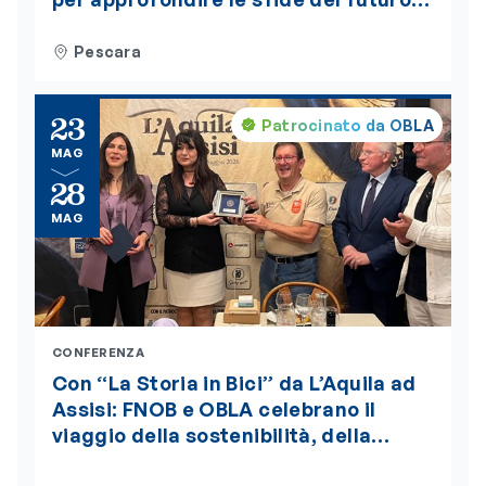
alimentare. L’evento è accreditato
ECM
Pescara
23
Patrocinato da OBLA
MAG
28
MAG
CONFERENZA
Con “La Storia in Bici” da L’Aquila ad
Assisi: FNOB e OBLA celebrano il
viaggio della sostenibilità, della
bellezza e della salute globale “One