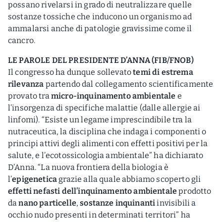
possano rivelarsi in grado di neutralizzare quelle
sostanze tossiche che inducono un organismo ad
ammalarsi anche di patologie gravissime come il
cancro.
LE PAROLE DEL PRESIDENTE D’ANNA (FIB/FNOB)
Il congresso ha dunque sollevato
temi di estrema
rilevanza
partendo dal collegamento scientificamente
provato tra
micro-inquinamento ambientale
e
l’insorgenza di specifiche malattie (dalle allergie ai
linfomi). “Esiste un legame imprescindibile tra la
nutraceutica, la disciplina che indaga i componenti o
principi attivi degli alimenti con effetti positivi per la
salute, e l’ecotossicologia ambientale” ha dichiarato
D’Anna. “La nuova frontiera della biologia è
l’
epigenetica
grazie alla quale abbiamo scoperto gli
effetti nefasti dell’inquinamento ambientale
prodotto
da
nano particelle
,
sostanze inquinanti
invisibili a
occhio nudo presenti in determinati territori” ha