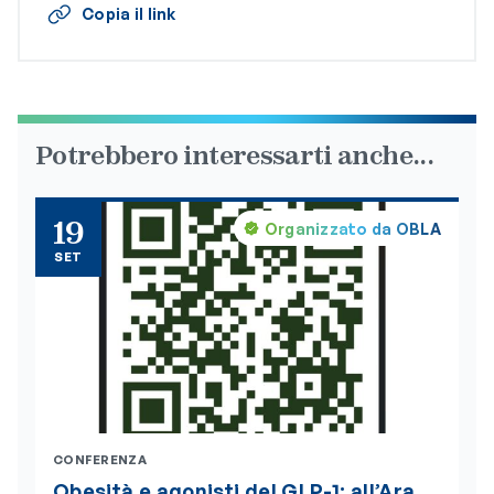
Copia il link
Potrebbero interessarti anche...
19
Organizzato da OBLA
SET
CONFERENZA
Obesità e agonisti del GLP-1: all’Ara