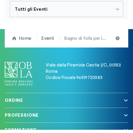
Tutti gli Eventi
Home
Eventi
Bagno di folla per la due giorni di studio della FIB su “Nutrizione clinica e oncologia integrata tra genetica, metabolismo e ambiente esperienze e prospettive a confronto”
Viale della Piramide Cestia 1/C, 00153
Roma
Codice Fiscale 96519720583
ORDINE
PROFESSIONE
FORMAZIONE