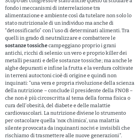
Scopo del congresso è stato anche quello di studiare a
fondo i meccanismi di interrelazione tra
alimentazione e ambiente così da tutelare non solo lo
stato nutrizionale di un individuo ma anche di
“detossificarlo” con l’uso di determinati alimenti. Tra
quelli in grado di neutralizzare e combattere le
sostanze tossiche
campeggiano proprio i grani
antichi, ricchi di selenio: un vero e proprio killer dei
metalli pesanti e delle sostanze tossiche; ma anche le
alghe depuranti e infine la frutta e la verdura coltivate
in terreni autoctoni cioè di origine e quindi non
inquinati: “una vera e propria rivoluzione della scienza
della nutrizione – conclude il presidente della FNOB –
che non è più circoscritta al tema della forma fisica o
cura dell’obesità, del diabete e delle malattie
cardiovascolari. La nutrizione diviene lo strumento
per ostacolare quella ‘nox chimica’, una malattia
silente provocata da inquinanti nocivi e invisibili che
rischiamo di trasmettere alle nuove generazioni”.