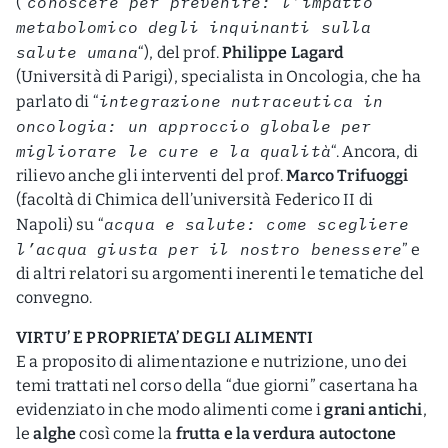
conoscere per prevenire: l’impatto
(“
metabolomico degli inquinanti sulla
salute umana
“), del prof.
Philippe Lagard
(Università di Parigi), specialista in Oncologia, che ha
integrazione nutraceutica in
parlato di “
oncologia: un approccio globale per
migliorare le cure e la qualità
“. Ancora, di
rilievo anche gli interventi del prof.
Marco Trifuoggi
(facoltà di Chimica dell’università Federico II di
acqua e salute: come scegliere
Napoli) su “
l’acqua giusta per il nostro benessere
” e
di altri relatori su argomenti inerenti le tematiche del
convegno.
VIRTU’ E PROPRIETA’ DEGLI ALIMENTI
E a proposito di alimentazione e nutrizione, uno dei
temi trattati nel corso della “due giorni” casertana ha
evidenziato in che modo alimenti come i
grani antichi
,
le
alghe
così come la
frutta e la verdura autoctone