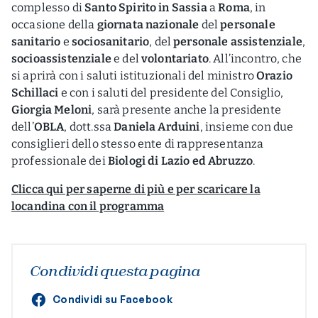
complesso di
Santo Spirito in Sassia
a
Roma
, in
occasione della
giornata nazionale
del
personale
sanitario
e
sociosanitario
, del
personale assistenziale
,
socioassistenziale
e del
volontariato
. All’incontro, che
si aprirà con i saluti istituzionali del ministro
Orazio
Schillaci
e con i saluti del presidente del Consiglio,
Giorgia Meloni
, sarà presente anche la presidente
dell’
OBLA
, dott.ssa
Daniela Arduini
, insieme con due
consiglieri dello stesso ente di rappresentanza
professionale dei
Biologi di Lazio ed Abruzzo
.
Clicca qui per saperne di più e per scaricare la
locandina con il programma
Condividi questa pagina
Condividi su Facebook