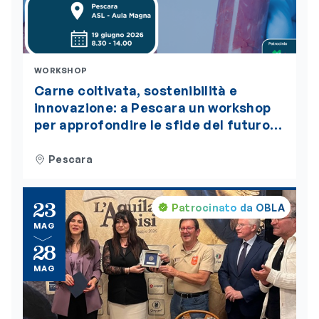
WORKSHOP
Carne coltivata, sostenibilità e
innovazione: a Pescara un workshop
per approfondire le sfide del futuro
alimentare. L’evento è accreditato
ECM
Pescara
23
Patrocinato da OBLA
MAG
28
MAG