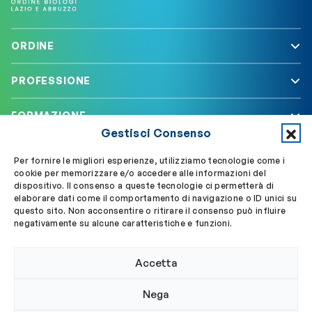
ORDINE
PROFESSIONE
FORMAZIONE
Gestisci Consenso
SERVIZI
Per fornire le migliori esperienze, utilizziamo tecnologie come i
cookie per memorizzare e/o accedere alle informazioni del
dispositivo. Il consenso a queste tecnologie ci permetterà di
elaborare dati come il comportamento di navigazione o ID unici su
Segui OBLA su
Accedi a My OBLA
questo sito. Non acconsentire o ritirare il consenso può influire
negativamente su alcune caratteristiche e funzioni.
Accedi alla PEC
Accetta
Nega
© 2024 Ordine Biologi Lazio e Abruzzo