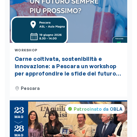
WORKSHOP
Carne coltivata, sostenibilità e
innovazione: a Pescara un workshop
per approfondire le sfide del futuro
alimentare. L’evento è accreditato
ECM
Pescara
23
Patrocinato da OBLA
MAG
28
MAG