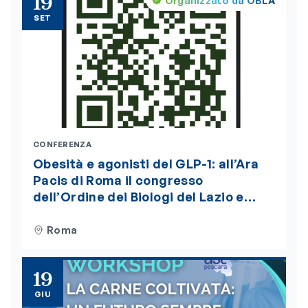
19
Organizzato da OBLA
SET
CONFERENZA
Obesità e agonisti del GLP-1: all’Ara
Pacis di Roma il congresso
dell’Ordine dei Biologi del Lazio e
dell’Abruzzo. Iscrizioni aperte
Roma
19
GIU