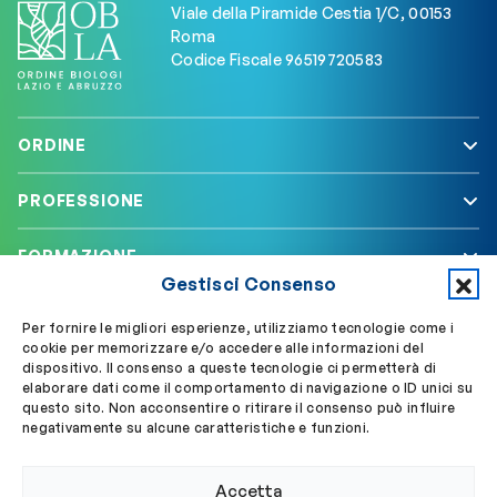
Viale della Piramide Cestia 1/C, 00153
Roma
Codice Fiscale 96519720583
ORDINE
PROFESSIONE
FORMAZIONE
Gestisci Consenso
SERVIZI
Per fornire le migliori esperienze, utilizziamo tecnologie come i
cookie per memorizzare e/o accedere alle informazioni del
dispositivo. Il consenso a queste tecnologie ci permetterà di
elaborare dati come il comportamento di navigazione o ID unici su
Segui OBLA su
Accedi a My OBLA
questo sito. Non acconsentire o ritirare il consenso può influire
negativamente su alcune caratteristiche e funzioni.
Accedi alla PEC
Accetta