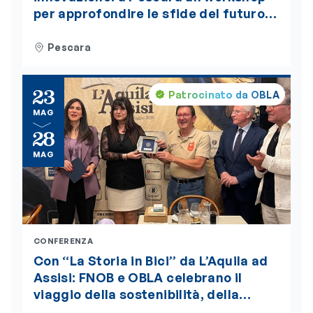
per approfondire le sfide del futuro
alimentare. L’evento è accreditato
ECM
Pescara
23
Patrocinato da OBLA
MAG
28
MAG
CONFERENZA
Con “La Storia in Bici” da L’Aquila ad
Assisi: FNOB e OBLA celebrano il
viaggio della sostenibilità, della
bellezza e della salute globale “One