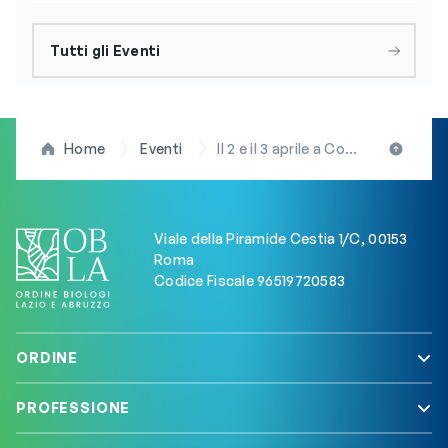
Tutti gli Eventi
Home
Eventi
Il 2 e il 3 aprile a Coppito (L’Aquila), il corso intensivo teorico-pratico da titolo “Di vitrificazione e de vitrificazione”. Evento patrocinato dall’OBLA
Viale della Piramide Cestia 1/C, 00153
Roma
Codice Fiscale 96519720583
ORDINE
PROFESSIONE