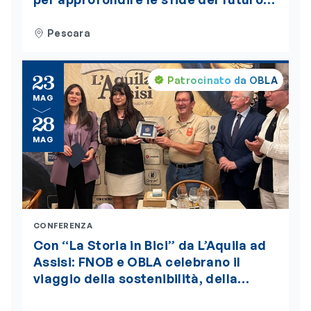
alimentare. L’evento è accreditato
ECM
Pescara
23
Patrocinato da OBLA
MAG
28
MAG
CONFERENZA
Con “La Storia in Bici” da L’Aquila ad
Assisi: FNOB e OBLA celebrano il
viaggio della sostenibilità, della
bellezza e della salute globale “One