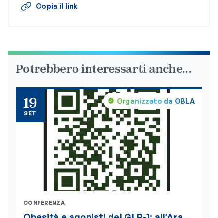
Copia il link
Potrebbero interessarti anche...
19
Organizzato da OBLA
SET
CONFERENZA
Obesità e agonisti del GLP-1: all’Ara