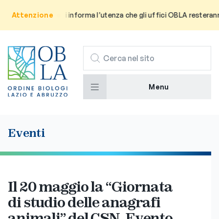
Attenzione
Avviso: Si informa l’utenza che gli uffici OBLA resteranno ch
CERCA
Menu
Eventi
Il 20 maggio la “Giornata
di studio delle anagrafi
animali” del CSN. Evento