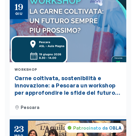
19
GIU
WORKSHOP
Carne coltivata, sostenibilità e
innovazione: a Pescara un workshop
per approfondire le sfide del futuro
alimentare. L’evento è accreditato
ECM
Pescara
23
Patrocinato da OBLA
MAG