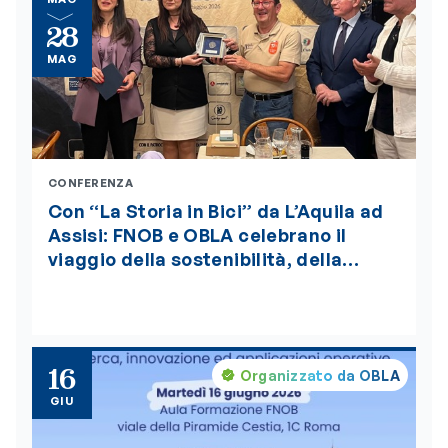
28
MAG
CONFERENZA
Con “La Storia in Bici” da L’Aquila ad
Assisi: FNOB e OBLA celebrano il
viaggio della sostenibilità, della
bellezza e della salute globale “One
Health”, insignito della medaglia
d’oro del Presidente della Repubblica
16
Organizzato da OBLA
GIU