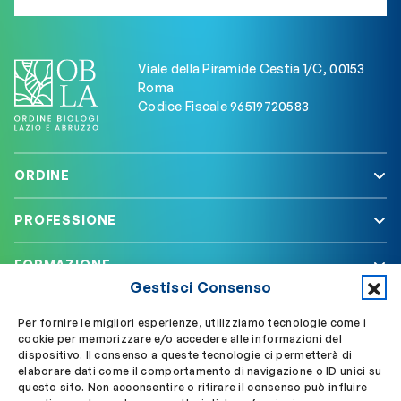
Viale della Piramide Cestia 1/C, 00153
Roma
Codice Fiscale 96519720583
ORDINE
PROFESSIONE
FORMAZIONE
Gestisci Consenso
SERVIZI
Per fornire le migliori esperienze, utilizziamo tecnologie come i
cookie per memorizzare e/o accedere alle informazioni del
dispositivo. Il consenso a queste tecnologie ci permetterà di
elaborare dati come il comportamento di navigazione o ID unici su
Segui OBLA su
Accedi a My OBLA
questo sito. Non acconsentire o ritirare il consenso può influire