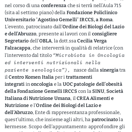
nel corso di una
conferenza
che si terrà nell’Aula 715
(sita al settimo piano) della
Fondazione Policlinico
Universitario
“
Agostino Gemelli
”
IRCCS, a Roma
.
L’evento, patrocinato dall’
Ordine dei Biologi del Lazio
e dell’Abruzzo
, presente ai lavori con il
consigliere
Segretario
dell’
OBLA
, la dott.ssa
Cecilia Verga
Falzacappa
, che interverrà in qualità di relatrice (con
“Microbiota in Oncologia
l’intervento dal titolo
ed interventi nutrizionali nella
paziente senologica”),
nasce dalla
sinergia
tra
il
Centro Komen Italia
per i
trattamenti
integrati
in
oncologia
e la
UOC patologie dell’obesità
della Fondazione Gemelli IRCCS
con la
SINU
,
Società
Italiana di Nutrizione Umana
, il
CREA Alimenti e
Nutrizione
e l’
Ordine dei Biologi del Lazio e
dell’Abruzzo
, Ente di rappresentanza professionale,
quest’ultimo, che insieme agli altri, ha
patrocinato
la
kermesse. Scopo dell’appuntamento: approfondire gli