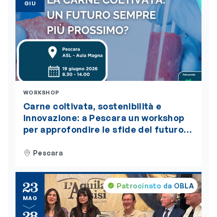
GIU
WORKSHOP
Carne coltivata, sostenibilità e
innovazione: a Pescara un workshop
per approfondire le sfide del futuro
alimentare. L’evento è accreditato
ECM
Pescara
23
Patrocinato da OBLA
MAG
28