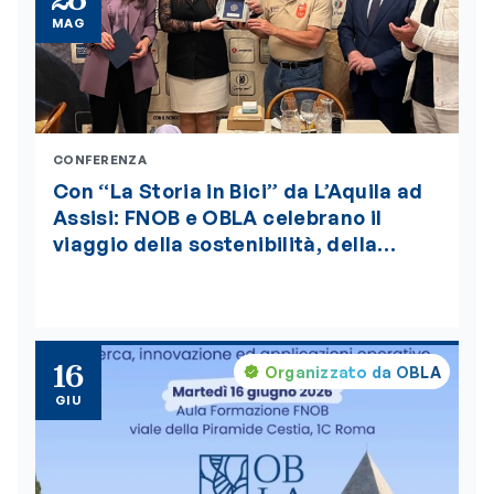
MAG
CONFERENZA
Con “La Storia in Bici” da L’Aquila ad
Assisi: FNOB e OBLA celebrano il
viaggio della sostenibilità, della
bellezza e della salute globale “One
Health”, insignito della medaglia
d’oro del Presidente della Repubblica
16
Organizzato da OBLA
GIU