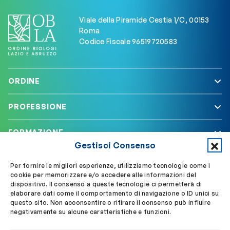
Viale della Piramide Cestia 1/C, 00153
Roma
Codice Fiscale 96519720583
ORDINE
PROFESSIONE
FORMAZIONE
Gestisci Consenso
SERVIZI
Per fornire le migliori esperienze, utilizziamo tecnologie come i
cookie per memorizzare e/o accedere alle informazioni del
dispositivo. Il consenso a queste tecnologie ci permetterà di
elaborare dati come il comportamento di navigazione o ID unici su
Segui OBLA su
Accedi a My OBLA
questo sito. Non acconsentire o ritirare il consenso può influire
negativamente su alcune caratteristiche e funzioni.
Accedi alla PEC