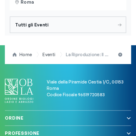
Roma
Tutti gli Eventi
Home
Eventi
La Riproduzione: Il Biologo Nutrizionista nell’Approccio Multidisciplinare
Viale della Piramide Cestia 1/C, 00153
Roma
Codice Fiscale 96519720583
ORDINE
PROFESSIONE