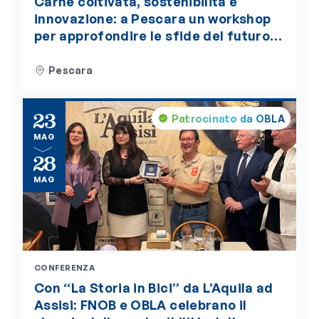
Carne coltivata, sostenibilità e
innovazione: a Pescara un workshop
per approfondire le sfide del futuro
alimentare. L’evento è accreditato
ECM
Pescara
23
Patrocinato da OBLA
MAG
28
MAG
CONFERENZA
Con “La Storia in Bici” da L’Aquila ad
Assisi: FNOB e OBLA celebrano il