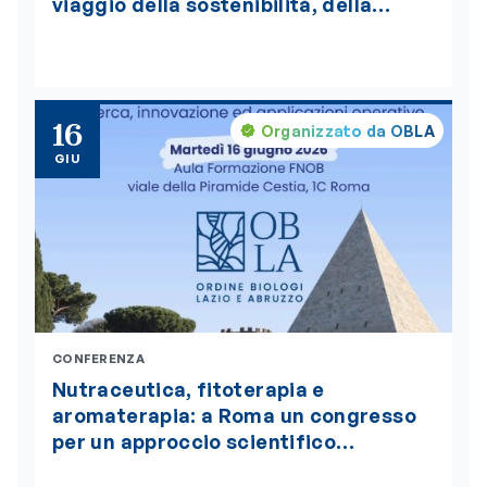
viaggio della sostenibilità, della
bellezza e della salute globale “One
Health”, insignito della medaglia
d’oro del Presidente della Repubblica
16
Organizzato da OBLA
GIU
CONFERENZA
Nutraceutica, fitoterapia e
aromaterapia: a Roma un congresso
per un approccio scientifico
integrato alla nutrizione