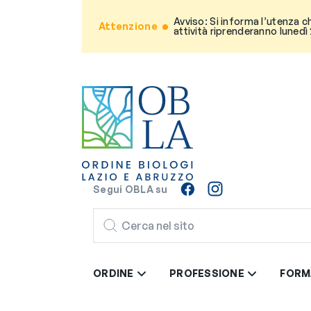
Avviso: Si informa l’utenza c
Attenzione
attività riprenderanno lunedì
Segui OBLA su
CERCA
ORDINE
PROFESSIONE
FORM