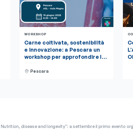
WORKSHOP
CO
Carne coltivata, sostenibilità
Co
e innovazione: a Pescara un
L
workshop per approfondire le
O
sfide del futuro alimentare.
de
te
L’evento è accreditato ECM
be
Pescara
“
m
d
 disease and longevity”: a settembre il primo evento organizzato dalla Fondazione Italiana Biologi (FIB) ins