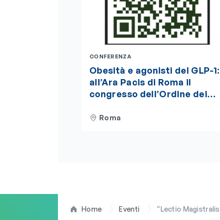
CONFERENZA
Obesità e agonisti del GLP-1:
all’Ara Pacis di Roma il
congresso dell’Ordine dei
Biologi del Lazio e
dell’Abruzzo. Iscrizioni aper
Roma
Home
Eventi
“Lectio Magistralis Nutrition,