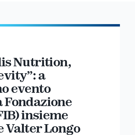
is Nutrition,
vity”: a
mo evento
a Fondazione
(FIB) insieme
e Valter Longo