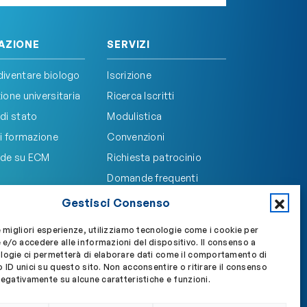
AZIONE
SERVIZI
iventare biologo
Iscrizione
one universitaria
Ricerca Iscritti
di stato
Modulistica
i formazione
Convenzioni
de su ECM
Richiesta patrocinio
Domande frequenti
Gestisci Consenso
e migliori esperienze, utilizziamo tecnologie come i cookie per
e/o accedere alle informazioni del dispositivo. Il consenso a
Accedi a My OBLA
Accedi alla PEC
logie ci permetterà di elaborare dati come il comportamento di
 ID unici su questo sito. Non acconsentire o ritirare il consenso
negativamente su alcune caratteristiche e funzioni.