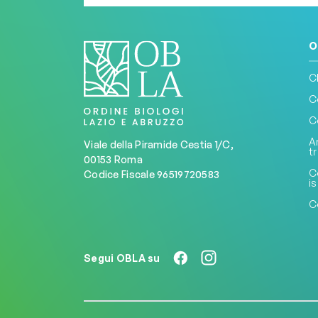
O
C
C
C
A
Viale della Piramide Cestia 1/C,
t
00153 Roma
C
Codice Fiscale 96519720583
is
C
Segui OBLA su