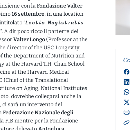
 insieme con la
Fondazione Valter
ssimo
16 settembre
, in una location
Lectio Magistralis
ntitolato “
y
”. A dir poco ricco il parterre dei
fessor
Valter Longo
(Professor at the
he director of the USC Longevity
of the Department of Nutrition and
Co
gy at the Harvard T.H. Chan School
icine at the Harvard Medical
 (Chief of the Translational
titute on Aging, National Institutes
oto, dovrebbe collegarsi anche la
, ci sarà un intervento del
la
Federazione Nazionale degli
la FIB mentre per la Fondazione
ratore delegato
Antonluca