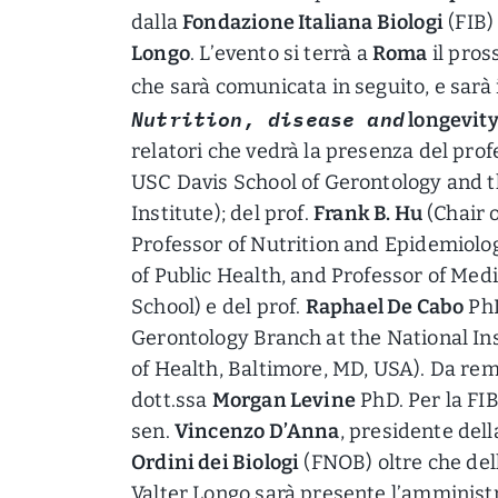
dalla
Fondazione Italiana Biologi
(FIB)
Longo
. L’evento si terrà a
Roma
il pro
che sarà comunicata in seguito, e sarà i
Nutrition, disease and
longevit
relatori che vedrà la presenza del pro
USC Davis School of Gerontology and t
Institute); del prof.
Frank B. Hu
(Chair 
Professor of Nutrition and Epidemiolo
of Public Health, and Professor of Med
School) e del prof.
Raphael De Cabo
PhD
Gerontology Branch at the National Ins
of Health, Baltimore, MD, USA). Da rem
dott.ssa
Morgan Levine
PhD. Per la FIB
sen.
Vincenzo D’Anna
, presidente del
Ordini dei Biologi
(FNOB) oltre che del
Valter Longo sarà presente l’amminist