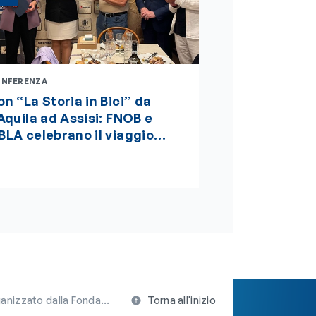
NFERENZA
n “La Storia in Bici” da
’Aquila ad Assisi: FNOB e
BLA celebrano il viaggio
lla sostenibilità, della
llezza e della salute globale
One Health”, insignito della
edaglia d’oro del Presidente
ella Repubblica
ieme con la Fondazione Valter Longo
Torna all'inizio