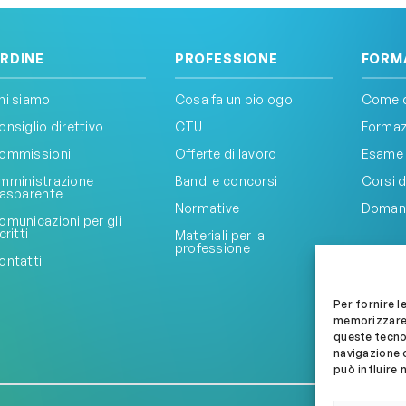
RDINE
PROFESSIONE
FORM
hi siamo
Cosa fa un biologo
Come d
onsiglio direttivo
CTU
Formazi
ommissioni
Offerte di lavoro
Esame 
mministrazione
Bandi e concorsi
Corsi d
rasparente
Normative
Doman
omunicazioni per gli
critti
Materiali per la
professione
ontatti
Per fornire l
memorizzare 
queste tecno
navigazione o
può influire 