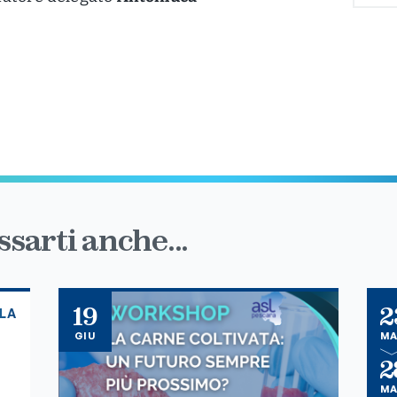
sarti anche...
19
2
BLA
GIU
M
2
M