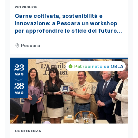
WORKSHOP
Carne coltivata, sostenibilità e
innovazione: a Pescara un workshop
per approfondire le sfide del futuro
alimentare. L’evento è accreditato
ECM
Pescara
23
Patrocinato da OBLA
MAG
28
MAG
CONFERENZA