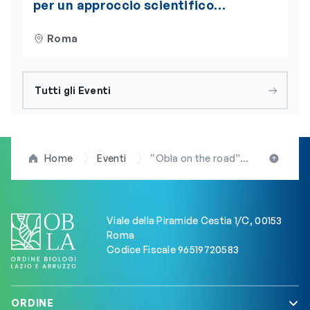
per un approccio scientifico
integrato alla nutrizione
Roma
Tutti gli Eventi
Home
Eventi
“Obla on the road”: il 7 giugno, a Pescara, la terza tappa del ciclo d’incontri itineranti organizzato dall’Ordine dei Biologi del Lazio e dell’Abruzzo
Viale della Piramide Cestia 1/C, 00153
Roma
Codice Fiscale 96519720583
ORDINE