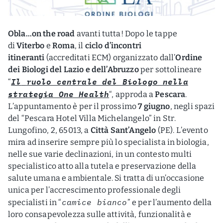
Obla…on the road
avanti tutta! Dopo le tappe
di
Viterbo
e
Roma
, il
ciclo d’incontri
itineranti
(accreditati ECM) organizzato dall’
Ordine
dei Biologi del Lazio e dell’Abruzzo
per sottolineare
Il
ruolo centrale del Biologo nella
“
strategia One Health
“, approda a
Pescara
.
L’appuntamento è per il prossimo
7 giugno
, negli spazi
del “Pescara Hotel Villa Michelangelo” in Str.
Lungofino, 2, 65013, a
Città Sant’Angelo
(PE). L’evento
mira ad inserire sempre più lo specialista in biologia,
nelle sue varie declinazioni, in un contesto multi
specialistico atto alla tutela e preservazione della
salute umana e ambientale. Si tratta di un’occasione
unica per l’accrescimento professionale degli
camice bianco
specialisti in “
” e per l’aumento della
loro consapevolezza sulle attività, funzionalità e