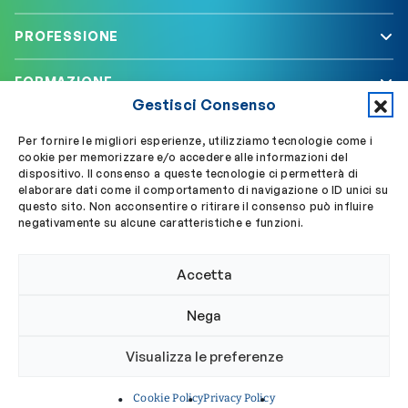
PROFESSIONE
FORMAZIONE
Gestisci Consenso
SERVIZI
Per fornire le migliori esperienze, utilizziamo tecnologie come i
cookie per memorizzare e/o accedere alle informazioni del
dispositivo. Il consenso a queste tecnologie ci permetterà di
elaborare dati come il comportamento di navigazione o ID unici su
Segui OBLA su
Accedi a My OBLA
questo sito. Non acconsentire o ritirare il consenso può influire
negativamente su alcune caratteristiche e funzioni.
Accedi alla PEC
Accetta
Nega
© 2024 Ordine Biologi Lazio e Abruzzo
Visualizza le preferenze
Privacy policy
Cookie policy
Cookie Policy
Privacy Policy