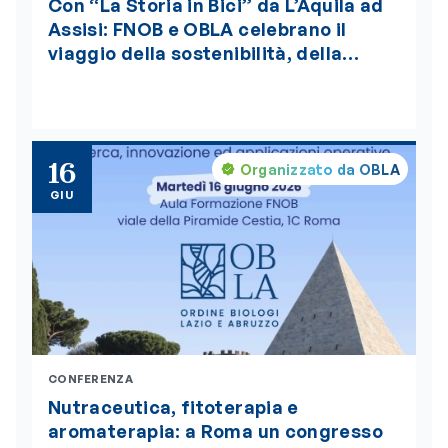
Con “La Storia in Bici” da L’Aquila ad
Assisi: FNOB e OBLA celebrano il
viaggio della sostenibilità, della
bellezza e della salute globale “One
Health”, insignito della medaglia
d’oro del Presidente della Repubblica
16
Organizzato da OBLA
GIU
CONFERENZA
Nutraceutica, fitoterapia e
aromaterapia: a Roma un congresso