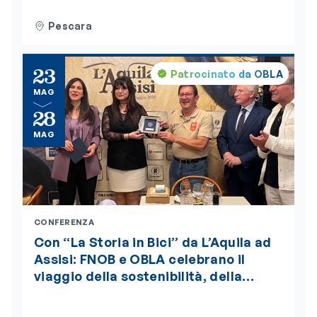
alimentare. L’evento è accreditato
ECM
Pescara
23
Patrocinato da OBLA
MAG
28
MAG
CONFERENZA
Con “La Storia in Bici” da L’Aquila ad
Assisi: FNOB e OBLA celebrano il
viaggio della sostenibilità, della
bellezza e della salute globale “One
Health”, insignito della medaglia