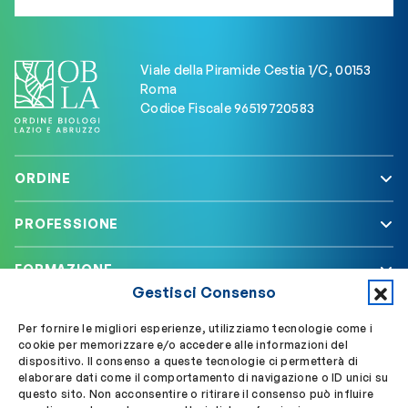
Viale della Piramide Cestia 1/C, 00153
Roma
Codice Fiscale 96519720583
ORDINE
PROFESSIONE
FORMAZIONE
Gestisci Consenso
SERVIZI
Per fornire le migliori esperienze, utilizziamo tecnologie come i
cookie per memorizzare e/o accedere alle informazioni del
dispositivo. Il consenso a queste tecnologie ci permetterà di
elaborare dati come il comportamento di navigazione o ID unici su
Segui OBLA su
Accedi a My OBLA
questo sito. Non acconsentire o ritirare il consenso può influire