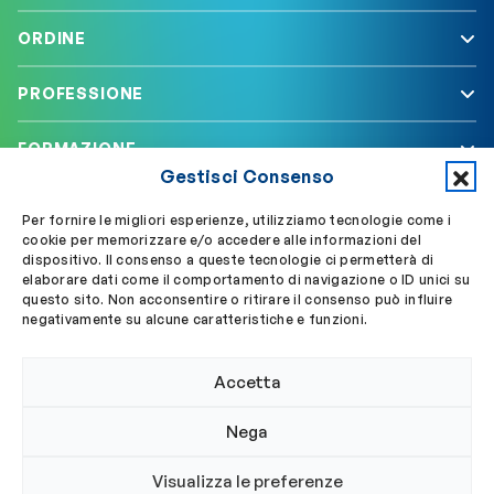
ORDINE
PROFESSIONE
FORMAZIONE
Gestisci Consenso
SERVIZI
Per fornire le migliori esperienze, utilizziamo tecnologie come i
cookie per memorizzare e/o accedere alle informazioni del
dispositivo. Il consenso a queste tecnologie ci permetterà di
elaborare dati come il comportamento di navigazione o ID unici su
Segui OBLA su
Accedi a My OBLA
questo sito. Non acconsentire o ritirare il consenso può influire
negativamente su alcune caratteristiche e funzioni.
Accedi alla PEC
Accetta
Nega
© 2024 Ordine Biologi Lazio e Abruzzo
Visualizza le preferenze
Privacy policy
Cookie policy